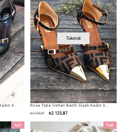
Tükendi
Rose Siyah Üstten Bantlı Siyah Kadın Stiletto / Siyah Kadın Abiye Topuklu Ayakkabı
Rose Taba Üstten Bantlı Siyah Kadın Stiletto / Siyah Kadın Abiye Topuklu Ayakkabı
₺2.125,87
₺3.759,87
%41
%42