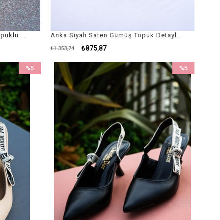
Aquila Siyah Rugan Stiletto / Topuklu Ayakkabı
Anka Siyah Saten Gümüş Topuk Detaylı Stiletto
₺875,87
₺1.353,74
%5
%5
İndirim
İndirim
%5İndirim
%5İndirim