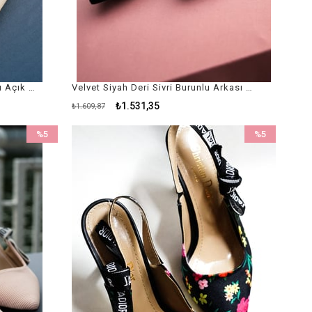
Velvet Nude Sivri Burunlu Arkası Açık Siyah Kumaş Kadın Stiletto / Nude Kadın Topuklu Ayakkabı
Velvet Siyah Deri Sivri Burunlu Arkası Açık Siyah Kumaş Kadın Stiletto / Siyah Kadın Topuklu Ayakkabı
₺1.531,35
₺1.609,87
%5
%5
İndirim
İndirim
%5İndirim
%5İndirim