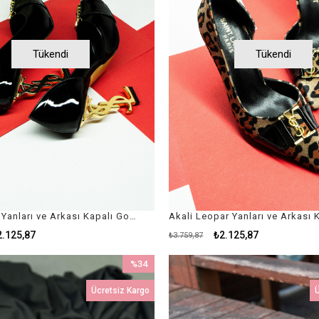
Tükendi
Tükendi
Akali Siyah Yanları ve Arkası Kapalı Gold Aksesuar Detaylı Siyah Deri Kadın Stiletto / Siyah Kadın Topuklu Ayakkabı
2.125,87
₺2.125,87
₺3.759,87
%34
İndirim
Ücretsiz Kargo
Ü
%34İndirim