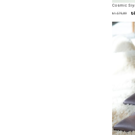
₺
₺1.579,89