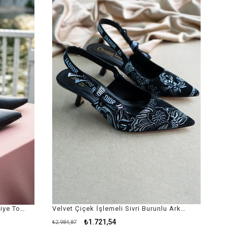
İndirim
İndirim
%41İndirim
%42İndirim
Orion Siyah Deri Kadın Siyah Abiye Topuklu Ayakkabı - Kadın Siyah Stiletto
Velvet Çiçek İşlemeli Sivri Burunlu Arkası Açık Siyah Kumaş Kadın Stiletto / Siyah Çiçek Desenli Topuklu Ayakkabı
₺1.721,54
₺2.984,87