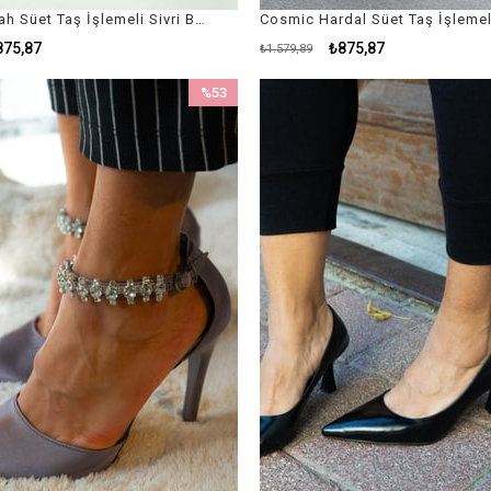
Cosmic Siyah Süet Taş İşlemeli Sivri Burunlu Arkası Kapalı Siyah Süet Kadın Stiletto / Siyah Topuklu Ayakkabı
875,87
₺875,87
₺1.579,89
%53
İndirim
%53İndirim