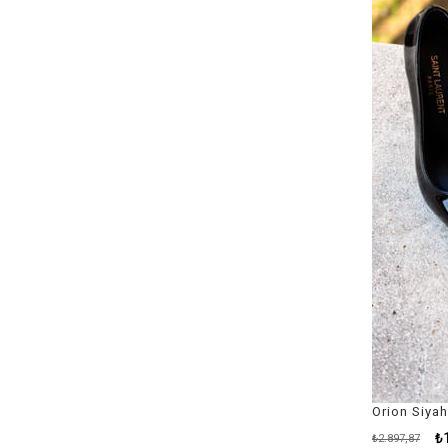
₺
₺2.897,87