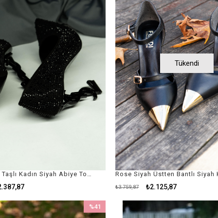
Tükendi
Orion Siyah Taşlı Kadın Siyah Abiye Topuklu Ayakkabı - Kadın Siyah Stiletto
2.387,87
₺2.125,87
₺3.759,87
%41