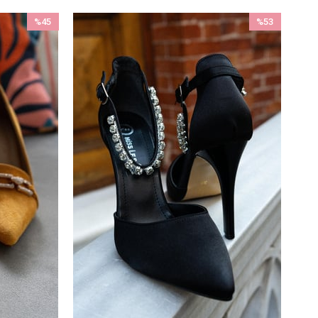
%45
%53
İndirim
İndirim
%45İndirim
%53İndirim