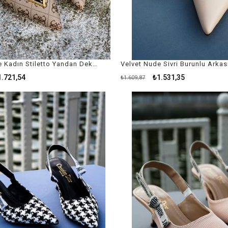
Bellas Nude Kadın Stiletto Yandan Dekolteli ve Desenli / Nude Kadın Topuklu Ayakkabıın Topuklu Ayakkabı
1.721,54
₺1.531,35
₺1.609,87