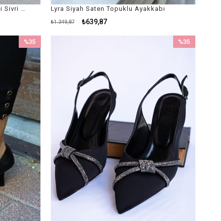
Cosmic Hardal Süet Taş İşlemeli Sivri Burunlu Arkası Kapalı Siyah Süet Kadın Stiletto / Siyah Topuklu Ayakkabı
Lyra Siyah Saten Topuklu Ayakkabı
₺639,87
₺1.349,87
%35
%35
İndirim
İndirim
%35İndirim
%35İndirim