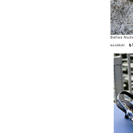
₺
₺2.698,87