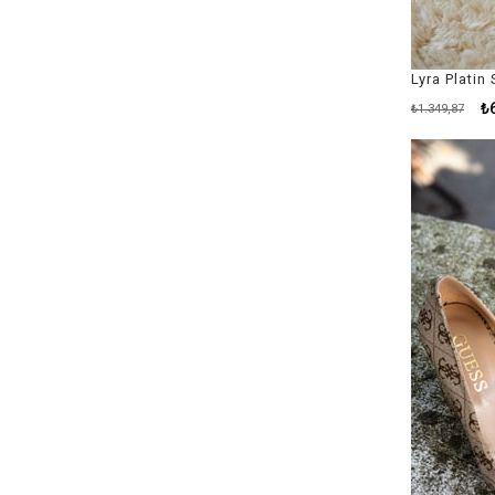
Lyra Platin
₺
₺1.349,87