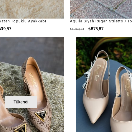
 Saten Topuklu Ayakkabı
639,87
₺875,87
₺1.353,74
Tükendi