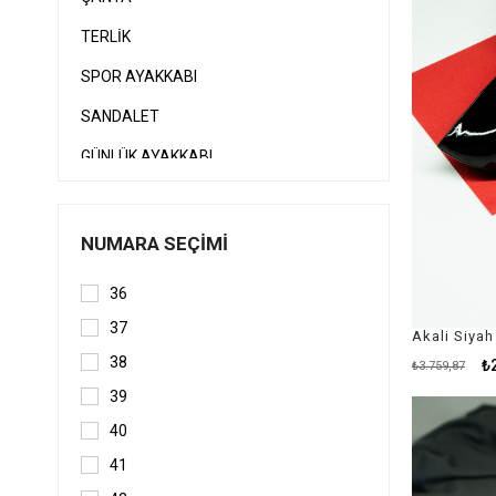
TERLİK
SPOR AYAKKABI
SANDALET
GÜNLÜK AYAKKABI
LAOFER / MAKOSEN
İNDİRİM
NUMARA SEÇIMI
TEK KALAN MODELLER
36
TÜM MODELLER
37
MÜŞTERİ DEĞERLENDİRMELERİ
38
₺
₺3.759,87
39
40
41