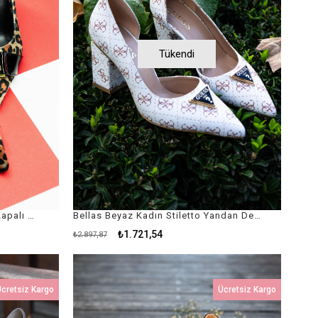
Tükendi
Akali Leopar Yanları ve Arkası Kapalı Gold Aksesuar Detaylı Leopar Saten Kadın Stiletto / Siyah Saten Kadın Topuklu Ayakkabı
Bellas Beyaz Kadın Stiletto Yandan Dekolteli ve Desenli / Beyaz Kadın Topuklu Ayakkabı
₺1.721,54
₺2.897,87
cretsiz Kargo
Ücretsiz Kargo