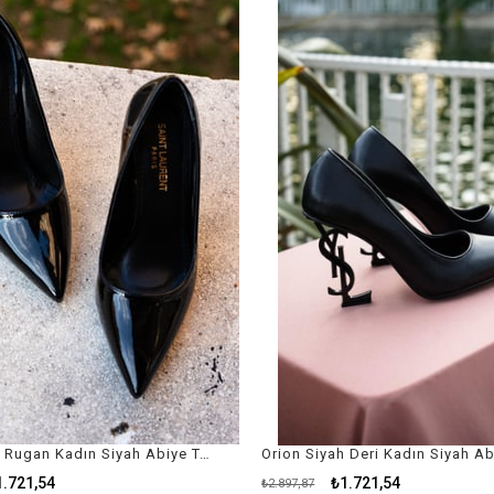
İndirim
%41İndirim
Orion Siyah Rugan Kadın Siyah Abiye Topuklu Ayakkabı - Kadın Siyah Stiletto
1.721,54
₺1.721,54
₺2.897,87