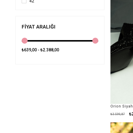
42
FIYAT ARALIĞI
₺639,00 - ₺2.388,00
₺
₺3.599,87