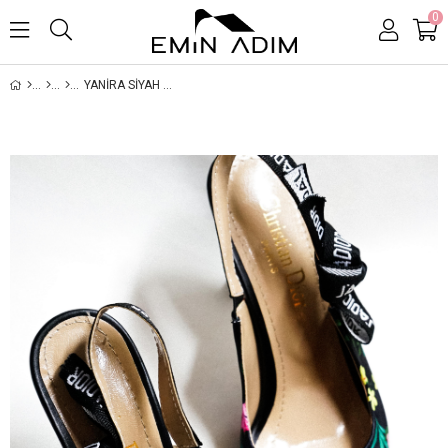
0
YANIRA SIYAH ÇIÇEK DESENI SIVRI BURUNLU ARKASI AÇIK SIYAH KUMAŞ KADIN STILETTO / SIYAH ÇIÇEK DESENLI TOPUKLU AYAKKABI