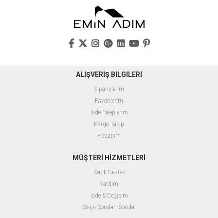
ALIŞVERİŞ BİLGİLERİ
Siparişlerim
Favorilerim
İade Taleplerim
Kargo Takip
Hesabım
MÜŞTERİ HİZMETLERİ
Canlı Destek
Yardım
İade & Değişim
Sıkça Sorulan Sorular