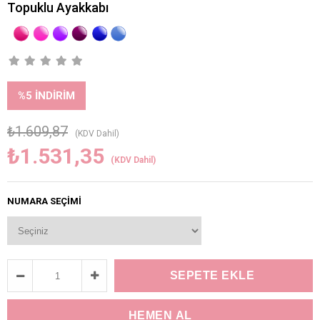
Topuklu Ayakkabı
%
5
İNDIRIM
₺1.609,87
(KDV Dahil)
₺1.531,35
(KDV Dahil)
NUMARA SEÇIMI