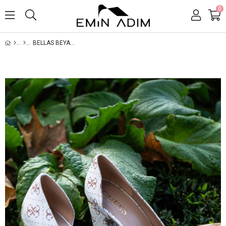
0
BELLAS BEYAZ KADIN STILETTO YANDAN DEKOLTELI VE DESENLI / BEYAZ KADIN TOPUKLU AYAKKABI