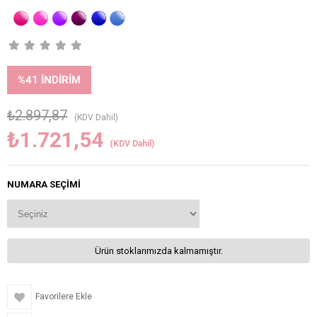
%
41
İNDIRIM
₺2.897,87
(KDV Dahil)
₺1.721,54
(KDV Dahil)
NUMARA SEÇIMI
Ürün stoklarımızda kalmamıştır.
Favorilere Ekle