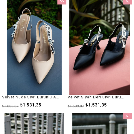
%5
%5
İndirim
İndirim
%5İndirim
%5İndir
Velvet Nude Sivri Burunlu Arkası Açık Siyah Kumaş Kadın Stiletto / Nude Kadın Topuklu Ayakkabı
Velvet Siyah Deri Sivri Burunlu Arkası Açık Siyah Kumaş Kadın Stiletto / Siyah Kadın Topuklu Ayakkabı
₺1.531,35
₺1.531,35
₺1.609,87
₺1.609,87
%5
İndirim
%5İndir