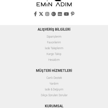
ALIŞVERİŞ BİLGİLERİ
Siparişlerim
Favorilerim
İade Taleplerim
Kargo Takip
Hesabım
MÜŞTERİ HİZMETLERİ
Canlı Destek
Yardım
İade & Değişim
Sıkça Sorulan Sorular
KURUMSAL