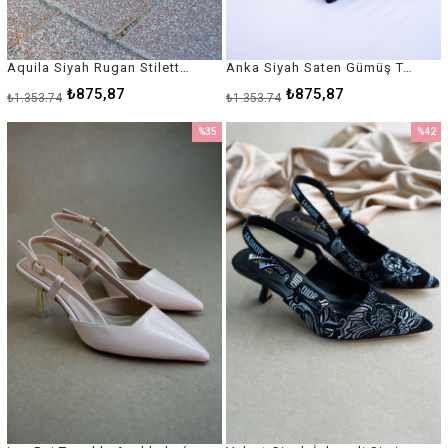
Aquila Siyah Rugan Stiletto / Topuklu Ayakkabı
Anka Siyah Saten Gümüş Topuk Detaylı Stiletto
₺875,87
₺875,87
₺1.353,74
₺1.353,74
%35
%42
İndirim
İndirim
%35İndirim
%42İnd