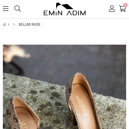
0
BELLAS NUDE KADIN STILETTO YANDAN DEKOLTELI VE DESENLI / NUDE KADIN TOPUKLU AYAKKABIIN TOPUKLU AYAKKABI