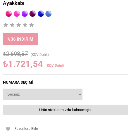
Ayakkabı
%
36
İNDIRIM
₺2.698,87
(KDV Dahil)
₺1.721,54
(KDV Dahil)
NUMARA SEÇIMI
Ürün stoklarımızda kalmamıştır.
Favorilere Ekle