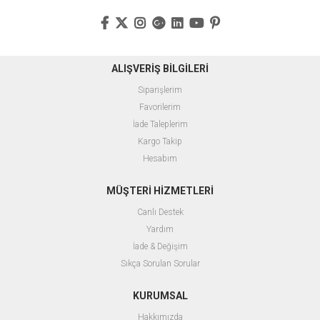
ALIŞVERİŞ BİLGİLERİ
Siparişlerim
Favorilerim
İade Taleplerim
Kargo Takip
Hesabım
MÜŞTERİ HİZMETLERİ
Canlı Destek
Yardım
İade & Değişim
Sıkça Sorulan Sorular
KURUMSAL
Hakkımızda