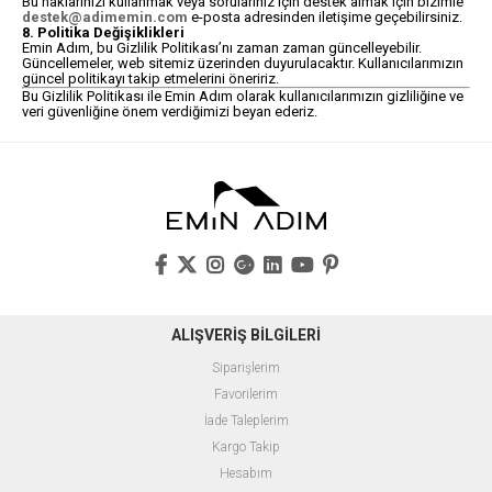
Bu haklarınızı kullanmak veya sorularınız için destek almak için bizimle
destek@adimemin.com
e-posta adresinden iletişime geçebilirsiniz.
8. Politika Değişiklikleri
Emin Adım, bu Gizlilik Politikası’nı zaman zaman güncelleyebilir.
Güncellemeler, web sitemiz üzerinden duyurulacaktır. Kullanıcılarımızın
güncel politikayı takip etmelerini öneririz.
Bu Gizlilik Politikası ile Emin Adım olarak kullanıcılarımızın gizliliğine ve
veri güvenliğine önem verdiğimizi beyan ederiz.
ALIŞVERİŞ BİLGİLERİ
Siparişlerim
Favorilerim
İade Taleplerim
Kargo Takip
Hesabım