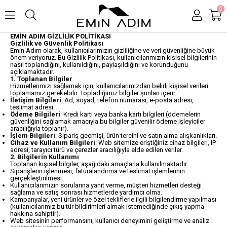
0
EMİN ADIM GİZLİLİK POLİTİKASI
Gizlilik ve Güvenlik Politikası
Emin Adım olarak, kullanıcılarımızın gizliliğine ve veri güvenliğine büyük
önem veriyoruz. Bu Gizlilik Politikası, kullanıcılarımızın kişisel bilgilerinin
nasıl toplandığını, kullanıldığını, paylaşıldığını ve korunduğunu
açıklamaktadır.
1. Toplanan Bilgiler
Hizmetlerimizi sağlamak için, kullanıcılarımızdan belirli kişisel verileri
toplamamız gerekebilir. Topladığımız bilgiler şunları içerir:
İletişim Bilgileri
: Ad, soyad, telefon numarası, e-posta adresi,
teslimat adresi.
Ödeme Bilgileri
: Kredi kartı veya banka kartı bilgileri (ödemelerin
güvenliğini sağlamak amacıyla bu bilgiler güvenilir ödeme işleyiciler
aracılığıyla toplanır).
İşlem Bilgileri
: Sipariş geçmişi, ürün tercihi ve satın alma alışkanlıkları.
Cihaz ve Kullanım Bilgileri
: Web sitemize eriştiğiniz cihaz bilgileri, IP
adresi, tarayıcı türü ve çerezler aracılığıyla elde edilen veriler.
2. Bilgilerin Kullanımı
Toplanan kişisel bilgiler, aşağıdaki amaçlarla kullanılmaktadır:
Siparişlerin işlenmesi, faturalandırma ve teslimat işlemlerinin
gerçekleştirilmesi.
Kullanıcılarımızın sorularına yanıt verme, müşteri hizmetleri desteği
sağlama ve satış sonrası hizmetlerde yardımcı olma.
Kampanyalar, yeni ürünler ve özel tekliflerle ilgili bilgilendirme yapılması
(kullanıcılarımız bu tür bildirimleri almak istemediğinde çıkış yapma
hakkına sahiptir).
Web sitesinin performansını, kullanıcı deneyimini geliştirme ve analiz