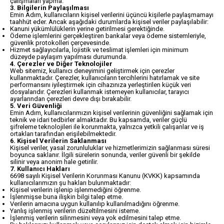
çalışmaları yapma.
3. Bilgilerin Paylaşılması
Emin Adım, kullanıcıların kişisel verilerini üçüncü kişilerle paylaşmamayı
taahhüt eder. Ancak aşağıdaki durumlarda kişisel veriler paylaşılabilir:
Kanuni yükümlülüklerin yerine getirilmesi gerektiğinde.
Ödeme işlemlerini gerçekleştiren bankalar veya ödeme sistemleriyle,
güvenlik protokolleri çerçevesinde.
Hizmet sağlayıcılarla, lojistik ve teslimat işlemleri için minimum
düzeyde paylaşım yapılması durumunda.
4. Çerezler ve Diğer Teknolojiler
Web sitemiz, kullanıcı deneyimini geliştirmek için çerezler
kullanmaktadır. Çerezler, kullanıcıların tercihlerini hatırlamak ve site
performansını iyileştirmek için cihazınıza yerleştirilen küçük veri
dosyalarıdır. Çerezleri kullanmak istemeyen kullanıcılar, tarayıcı
ayarlarından çerezleri devre dışı bırakabilir.
5. Veri Güvenliği
Emin Adım, kullanıcılarımızın kişisel verilerinin güvenliğini sağlamak için
teknik ve idari tedbirler almaktadır. Bu kapsamda, veriler güçlü
şifreleme teknolojileri ile korunmakta, yalnızca yetkili çalışanlar ve iş
ortakları tarafından erişilebilmektedir.
6. Kişisel Verilerin Saklanması
Kişisel veriler, yasal zorunluluklar ve hizmetlerimizin sağlanması süresi
boyunca saklanır. İlgili sürelerin sonunda, veriler güvenli bir şekilde
silinir veya anonim hale getirilir.
7. Kullanıcı Hakları
6698 sayılı Kişisel Verilerin Korunması Kanunu (KVKK) kapsamında
kullanıcılarımızın şu hakları bulunmaktadır:
Kişisel verilerin işlenip işlenmediğini öğrenme.
İşlenmişse buna ilişkin bilgi talep etme.
Verilerin amacına uygun kullanılıp kullanılmadığını öğrenme.
Yanlış işlenmiş verilerin düzeltilmesini isteme.
İşlenmiş verilerin silinmesini veya yok edilmesini talep etme.