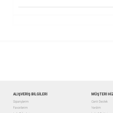
ALIŞVERİŞ BİLGİLERİ
MÜŞTERİ Hİ
Siparişlerim
Canlı Destek
Favorilerim
Yardım