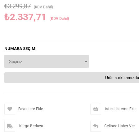
₺3.299,87
(KDV Dahil)
₺2.337,71
(KDV Dahil)
NUMARA SEÇIMI
Ürün stoklarımızda
Favorilere Ekle
İstek Listeme Ekle
Kargo Bedava
Gelince Haber Ver