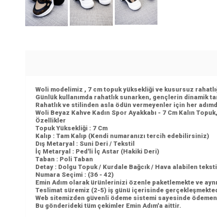
Woli modelimiz , 7 cm topuk yüksekliği ve kusursuz rahatlığ
Günlük kullanımda rahatlık sunarken, gençlerin dinamik 
Rahatlık ve stilinden asla ödün vermeyenler için her adımda
Woli Beyaz Kahve Kadın Spor Ayakkabı - 7 Cm Kalın Topuk,
Özellikler
Topuk Yüksekliği : 7 Cm
Kalıp : Tam Kalıp (Kendi numaranızı tercih edebilirsiniz)
Dış Metaryal : Suni Deri / Tekstil
İç Metaryal : Ped'li İç Astar (Hakiki Deri)
Taban : Poli Taban
Detay : Dolgu Topuk / Kurdale Bağcık / Hava alabilen teksti
Numara Seçimi : (36 - 42)
Emin Adım olarak ürünlerinizi özenle paketlemekte ve ayn
Teslimat süremiz (2-5) iş günü içerisinde gerçekleşmekte
Web sitemizden güvenli ödeme sistemi sayesinde ödemenizi g
Bu gönderideki tüm çekimler Emin Adım'a aittir.