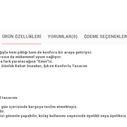
ÜRÜN ÖZELLIKLERI
YORUMLAR
(0)
ÖDEME SEÇENEKLER
ıyla hem şıklığı hem de konforu bir araya getiriyor.
tarzına da mükemmel uyum sağlıyor.
 fark yaratacağına ''Emin''iz.
 Günlük Rahat Sneaker, Şık ve Konforlu Tasarım
l tasarımı
ı gün içerisinde kargoya teslim etmekteyiz.
dir.
üvenle yapabilir, kolay kullanımı sayesinde üyelikli veya üyeliksiz hı