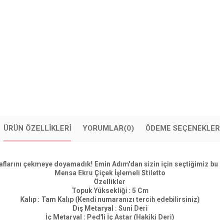
ÜRÜN ÖZELLIKLERI
YORUMLAR
(0)
ÖDEME SEÇENEKLER
ğraflarını çekmeye doyamadık! Emin Adım'dan sizin için seçtiğimiz bu 
Mensa Ekru Çiçek İşlemeli Stiletto
Özellikler
Topuk Yüksekliği : 5 Cm
Kalıp : Tam Kalıp (Kendi numaranızı tercih edebilirsiniz)
Dış Metaryal : Suni Deri
İç Metaryal : Ped'li İç Astar (Hakiki Deri)