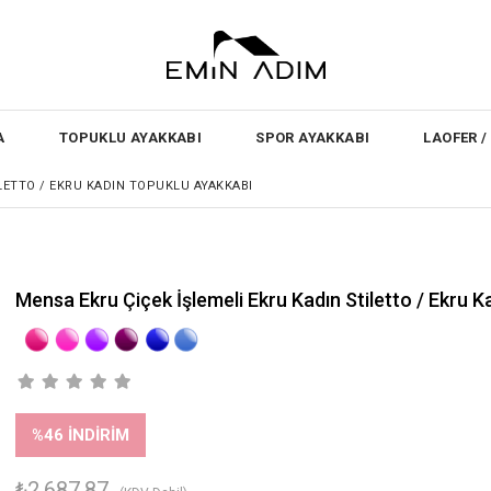
A
TOPUKLU AYAKKABI
SPOR AYAKKABI
LAOFER 
ILETTO / EKRU KADIN TOPUKLU AYAKKABI
Mensa Ekru Çiçek İşlemeli Ekru Kadın Stiletto / Ekru 
%
46
İNDIRIM
₺2.687,87